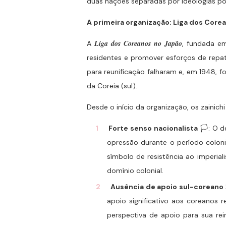
duas nações separadas por ideologias pol
A primeira organização: Liga dos Core
Liga dos Coreanos no Japão
A
, fundada e
residentes e promover esforços de repa
para reunificação falharam e, em 1948, 
da Coreia (sul).
Desde o início da organização, os zainic
Forte senso nacionalista
🏳️: O d
opressão durante o período coloni
símbolo de resistência ao imperia
domínio colonial.
Ausência de apoio sul-coreano
apoio significativo aos coreanos 
perspectiva de apoio para sua rei