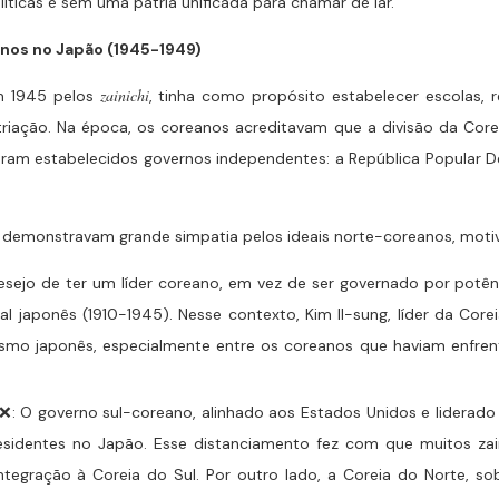
íticas e sem uma pátria unificada para chamar de lar.
anos no Japão (1945-1949)
zainichi
m 1945 pelos
, tinha como propósito estabelecer escolas, re
triação. Na época, os coreanos acreditavam que a divisão da Core
foram estabelecidos governos independentes: a República Popular D
hi demonstravam grande simpatia pelos ideais norte-coreanos, motiva
esejo de ter um líder coreano, em vez de ser governado por potênc
al japonês (1910-1945). Nesse contexto, Kim Il-sung, líder da Cor
lismo japonês, especialmente entre os coreanos que haviam enfre
❌: O governo sul-coreano, alinhado aos Estados Unidos e liderado
residentes no Japão. Esse distanciamento fez com que muitos zai
ntegração à Coreia do Sul. Por outro lado, a Coreia do Norte, s