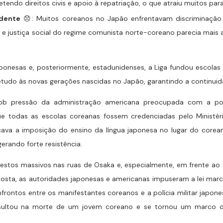
ndo direitos civis e apoio à repatriação, o que atraiu muitos para 
idente
😞: Muitos coreanos no Japão enfrentavam discriminação 
e justiça social do regime comunista norte-coreano parecia mais at
aponesas e, posteriormente, estadunidenses, a Liga fundou escol
retudo às novas gerações nascidas no Japão, garantindo a continuid
ob pressão da administração americana preocupada com a possí
e todas as escolas coreanas fossem credenciadas pelo Ministé
ava a imposição do ensino da língua japonesa no lugar do corea
gerando forte resistência.
rotestos massivos nas ruas de Osaka e, especialmente, em frente ao 
osta, as autoridades japonesas e americanas impuseram a lei marci
nfrontos entre os manifestantes coreanos e a polícia militar japon
esultou na morte de um jovem coreano e se tornou um marco d