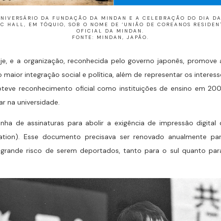
ANIVERSÁRIO DA FUNDAÇÃO DA MINDAN E A CELEBRAÇÃO DO DIA D
IC HALL, EM TÓQUIO, SOB O NOME DE ‘UNIÃO DE COREANOS RESIDENT
OFICIAL DA MINDAN.
FONTE: MINDAN, JAPÃO.
oje, e a organização, reconhecida pelo governo japonês, promove
 maior integração social e política, além de representar os interes
eve reconhecimento oficial como instituições de ensino em 2003
ar na universidade.
ha de assinaturas para abolir a exigência de impressão digita
stration). Esse documento precisava ser renovado anualmente p
 grande risco de serem deportados, tanto para o sul quanto pa