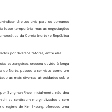
ivindicar direitos civis para os coreanos
ia fosse temporária, mas as negociações
emocrática da Coreia (norte) e República
dos por diversos fatores, entre eles:
ias estrangeiras, cresceu devido à longa
eia do Norte, passou a ser visto como um
ntado as mais diversas atrocidades sob o
 por Syngman Rhee, inicialmente, não deu
nichi se sentissem marginalizados e sem
ob o regime de Kim Il-sung, ofereceu uma