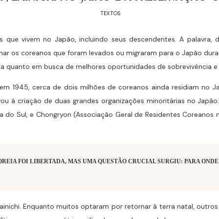
TEXTOS
 que vivem no Japão, incluindo seus descendentes. A palavra, de
gnar os coreanos que foram levados ou migraram para o Japão durant
ra quanto em busca de melhores oportunidades de sobrevivência e
m 1945, cerca de dois milhões de coreanos ainda residiam no Jap
vou à criação de duas grandes organizações minoritárias no Japão
a do Sul, e Chongryon (Associação Geral de Residentes Coreanos 
 COREIA FOI LIBERTADA, MAS UMA QUESTÃO CRUCIAL SURGIU:
PARA ONDE
ainichi. Enquanto muitos optaram por retornar à terra natal, outr